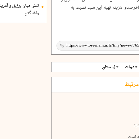
تنش میان برزیل و آمریک
800هزار تومان محاسبه شده که بیانگر رشد 40درصدی هزینه تهیه این سبد نسبت به
واشنگتن
# دولت
# زمستان
مرتبط
ود
ه است