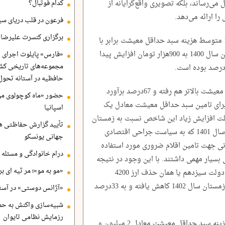
ل می‌رساند، بلکه تصویری واقع‌گرایانه از
کدام فوتبال؟
را ارائه می‌دهد.
فرعون در قلب دریای سی
برگزاری کنسرت علیرضا ق
محاسبات نشان می‌دهد در زمستان سال 1399 متوسط هزینه سبد حداقل معیشت برابر با
600هزار تومان بوده که این شاخص در زمستان سال 1400 به 900هزار تومان افزایش پیدا
«فارس» پایلوت اجرای ا
مجموعه‌های تاریخی کشو
حافظیه در آستانه تحول
در سال 1401 رشد متوسط هزینه سبد حداقل معیشت بالاتر هم رفته و 67درصد برآورد
حضور «ماه کوچولوی من»
1 میانگین مخارج برای تامین سبد حداقل معیشت معادل یک
اسپانیا
ه است. علت افزایش زیاد این شاخص نسبت به زمستان
تأیید گزارش حفاظتی هگ
1400 در حذف ارز 4200 تومانی در اردیبهشت سال 1401 که به سیاست جراحی اقتصادی
جهانی یونسکو
 نهفته است چراکه ارز 4200 تومانی جهت تامین اقلام ضروری مورد استفاده
درام خانوادگی و مسئله 
سیار مهمی داشتند. با این وجود در نتیجه
«مو به مو»؛ مر ثیه ای ب
تخلیه شوک قیمتی سیاست جراحی اقتصادی دولت سیزدهم یا همان حذف ارز 4200
تومانی، رشد متوسط هزینه تهیه این سبد در زمستان سال 1402 کاهش یافته و به 33درصد
«آژانس دوستی» در آستا
شبیه‌سازی واکنش به حم
رزمایش نظامی تایوان
با این حال در زمستان سال گذشته متوسط هزینه سبد حداقل معیشت معادل 2 میلیون و