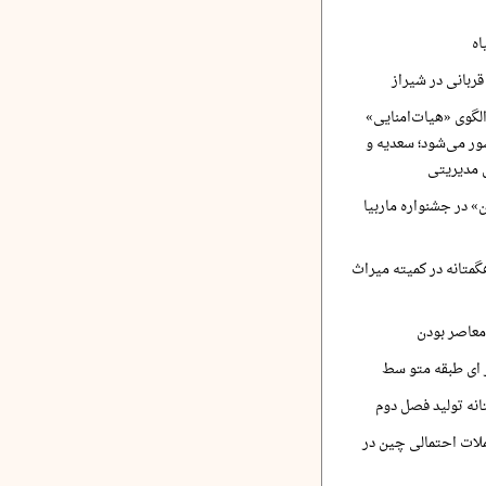
اه
ربانی در شیراز
لگوی «هیات‌امنایی»
ر می‌شود؛ سعدیه و
 مدیریتی
 در جشنواره ماربیا
متانه در کمیته میراث
معاصر بودن
ر ای طبقه متو سط
نه تولید فصل دوم
لات احتمالی چین در