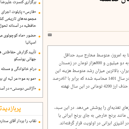
برگزاری کنسرت علیرضا ق
«فارس» پایلوت اجرای ا
مجموعه‌های تاریخی کشو
حافظیه در آستانه تحول
حضور «ماه کوچولوی من»
اسپانیا
تأیید گزارش حفاظتی هگ
رسی‌ها نشان می‌دهد از زمستان سال 1400 تا به امروز، متوسط مخارج سبد حداقل
جهانی یونسکو
معیشت برای هر فرد ایرانی از 600هزار تومان به دو میلیون و 800هزار تومان در زمستان
درام خانوادگی و مسئله 
اکوایران، بالاترین میزان رشد متوسط هزینه این
سبد در زمستان هر سال از سال 1400 تاکنون در سال 1401 محاسبه شده که برابر با 67درصد
«مو به مو»؛ مر ثیه ای ب
بوده و به باور کارشناسان، علت این رخداد در حذف ارز 4200 تومانی در این سال نهفته
«آژانس دوستی» در آستا
پربازدیدت
۱ گروه کالایی، نیازهای تغذیه‌ای را پوشش می‌دهد. در این سبد،
مانند برنج خارجی به جای برنج ایرانی یا
نقاب را بردار آقای ستاره
ر آشپزی ایرانی در اولویت قرار گرفته‌اند.