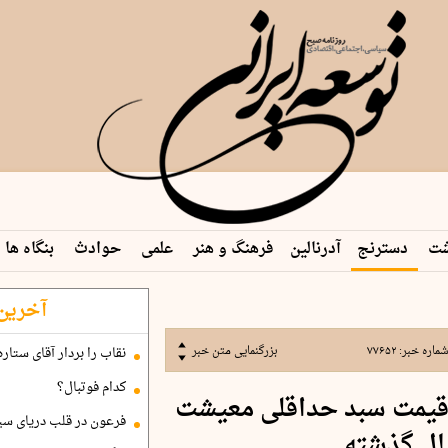
شت
دسترنج
آدرنالین
فرهنگ و هنر
علمی
حوادث
بنگاه ها
آخرین 
ماره خبر:
۷۷۶۵۲
بزرگنمایی متن خبر
نقاب را بردار آقای ستاره
کدام فوتبال؟
ی قیمت سبد حداقلی معیشت
فرعون در قلب دریای سی
ال گذشته