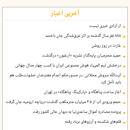
آخرین اخبار
از آزادی خبری نیست
۸۸۸ نفر سال گذشته بر اثر غرق‌شدگی جان باختند
غارت در روز روشن
حمید محرمیان، پایه‌گذار نشریه «ارغنون» درگذشت
درخشش تیم المپیاد هوش مصنوعی ایران با کسب چهار مدال جهانی
آیت‌الله سروش محلاتی: در صدورحکم اعدام معترضان خشونت‌طلب هم
باید تأمل کرد
آغاز ساخت پناهگاه و «پارکینگ- پناهگاه» در تهران
حجم ورودی آب از ۴.۵ میلیارد مترمکعب گذشت؛ دریاچه ارومیه جان گرفت
پرونده مصادره اموال ساعدی‌نیا به دیوان عالی کشور رفت
قلم‌های شکسته و آرزوهای برباد رفته