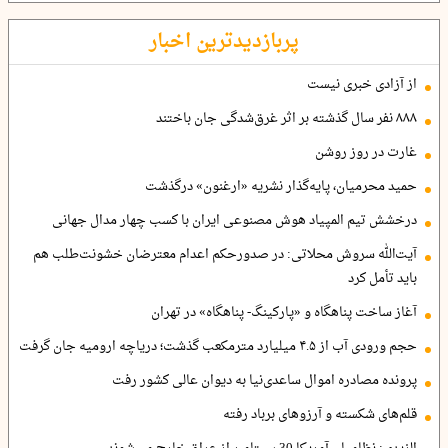
پربازدیدترین اخبار
از آزادی خبری نیست
۸۸۸ نفر سال گذشته بر اثر غرق‌شدگی جان باختند
غارت در روز روشن
حمید محرمیان، پایه‌گذار نشریه «ارغنون» درگذشت
درخشش تیم المپیاد هوش مصنوعی ایران با کسب چهار مدال جهانی
آیت‌الله سروش محلاتی: در صدورحکم اعدام معترضان خشونت‌طلب هم
باید تأمل کرد
آغاز ساخت پناهگاه و «پارکینگ- پناهگاه» در تهران
حجم ورودی آب از ۴.۵ میلیارد مترمکعب گذشت؛ دریاچه ارومیه جان گرفت
پرونده مصادره اموال ساعدی‌نیا به دیوان عالی کشور رفت
قلم‌های شکسته و آرزوهای برباد رفته