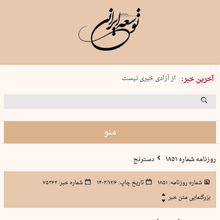
یکشنبه 18 مرداد 1405 شماره 2245
از آزادی خبری نیست
آخرین خبر:
۸۸۸ نفر سال گذشته بر اثر غرق‌شدگی جان …
غارت در روز روشن
حمید محرمیان، پایه‌گذار نشریه…
منو
روزنامه شماره ۱۸۵۱
دسترنج
شماره روزنامه:
۱۸۵۱
تاریخ چاپ:
۱۴۰۳/۱۲/۶
شماره خبر:
۷۵۳۶۲
بزرگنمایی متن خبر