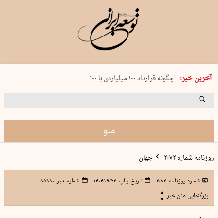
شنبه 17 مرداد 1405 شماره 2244
آخرین خبر:
چگونه قرارداد ۱۰۰ میلیاردی با ۱۰۰…
پنجره‌ای که باز نشد
۲۴۱ دقیقه جنون
توافق ایران و عمان گره بحران را باز م…
منو
روزنامه شماره ۲۰۷۲
جهان
شماره روزنامه:
۲۰۷۲
تاریخ چاپ:
۱۴۰۴/۰۹/۲۲
شماره خبر:
۸۵۸۸۰
بزرگنمایی متن خبر