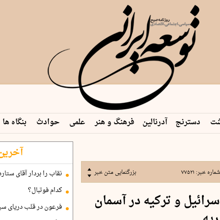
شت
دسترنج
آدرنالین
فرهنگ و هنر
علمی
حوادث
بنگاه ها
آخرین 
ماره خبر:
۷۷۵۲۱
بزرگنمایی متن خبر
نقاب را بردار آقای ستاره
کدام فوتبال؟
رائیل و ترکیه در آسمان
فرعون در قلب دریای سی
یه