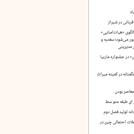
اه
ربانی در شیراز
لگوی «هیات‌امنایی»
ر می‌شود؛ سعدیه و
 مدیریتی
 در جشنواره ماربیا
متانه در کمیته میراث
معاصر بودن
ر ای طبقه متو سط
نه تولید فصل دوم
لات احتمالی چین در