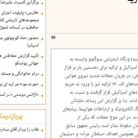
برگزاری کنسرت علیرضا ق
«فارس» پایلوت اجرای ا
مجموعه‌های تاریخی کشو
حافظیه در آستانه تحول
حضور «ماه کوچولوی من»
اسپانیا
تأیید گزارش حفاظتی هگ
یکشنبه) وبگاه اینترنتی سوگچو وابسته به
جهانی یونسکو
سرائیل و ترکیه برای نخستین بار بر فراز
درام خانوادگی و مسئله 
رش، در جریان حملات شدید نیروی هوایی
ارتش اسرائیل به سوریه در بامداد شنبه، جنگنده‌های اف -۱۶ ترکیه نیز با ورود به حریم
«مو به مو»؛ مر ثیه ای ب
های اسرائیلی قرار گرفتند و نسبت به
«آژانس دوستی» در آستا
ند. بنا بر گزارش این رسانه، خلبانان
گ الکترونیک و ارتباطات هواپیما، پیام‌های
پربازدیدت
دند. در این موج حملات که یکی از
زمان سقوط بشار اسد، رئیس جمهور سابق
نقاب را بردار آقای ستاره
لی همچنین اهداف «سلطان مراد» و «سلیمان