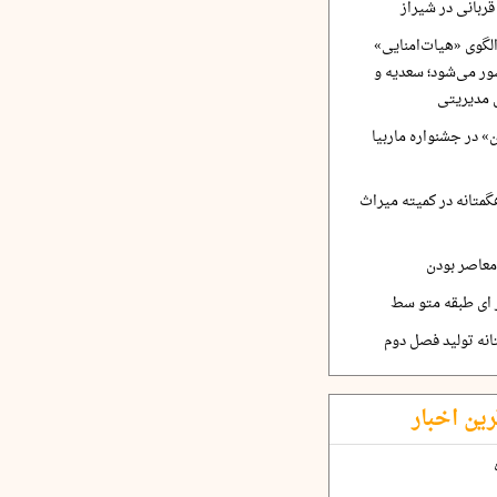
ربانی در شیراز
لگوی «هیات‌امنایی»
ر می‌شود؛ سعدیه و
 مدیریتی
 در جشنواره ماربیا
متانه در کمیته میراث
معاصر بودن
ر ای طبقه متو سط
نه تولید فصل دوم
رین اخبار