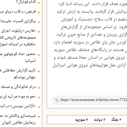
کدام فوتبال؟
ورد هدف قرار دادند. این رسانه ادعا کرد:
ئیلی قرار گرفتند، وابسته به ارتش ترکیه
فرعون در قلب دریای سی
ستقیم در قالب سلاح، لجستیک و آموزش
برگزاری کنسرت علیرضا ق
ویزیون اسرائیل افزود: بر اساس مجموعه‌ای از گزارش‌های
«فارس» پایلوت اجرای ا
زاری رویترز و تعدادی از منابع خبری ترکیه،
مجموعه‌های تاریخی کشو
آوردن جای پای نظامی در سوریه اهتمام دارد.
حافظیه در آستانه تحول
ش هستند در پایگاه‌های مختلف نظامی سوریه
حضور «ماه کوچولوی من»
 حمص و پایگاه نیروی هوایی در استان حماة مستقر شوند و
اسپانیا
ی آزادی عمل هواپیماهای نیروی هوایی اسرائیل
تأیید گزارش حفاظتی هگ
جهانی یونسکو
درام خانوادگی و مسئله 
«مو به مو»؛ مر ثیه ای ب
«آژانس دوستی» در آستا
شبیه‌سازی واکنش به حم
# جنگ
# دولت
# سوریه
رزمایش نظامی تایوان