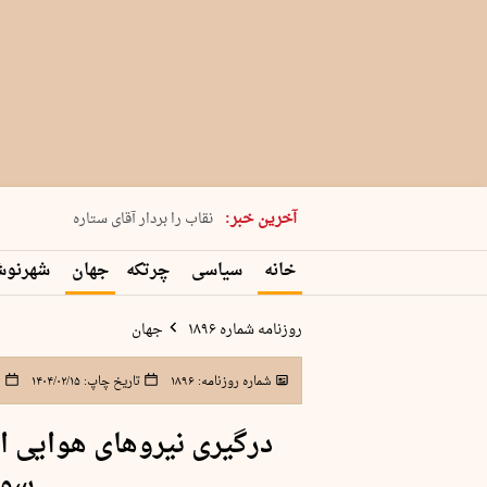
پنجشنبه 15 مرداد 1405 شماره 2243
آخرین خبر:
نقاب را بردار آقای ستاره
کدام فوتبال؟
خانه
سیاسی
چرتکه
جهان
شهرنو
فرعون در قلب دریای سیاه
برگزاری کنسرت علیرضا قربانی در …
روزنامه شماره ۱۸۹۶
جهان
شماره روزنامه:
۱۸۹۶
تاریخ چاپ:
۱۴۰۴/۰۲/۱۵
ش
درگیری نیروهای هوایی اس
سور