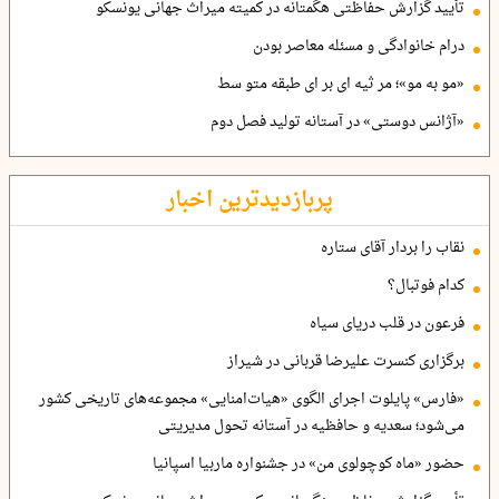
تأیید گزارش حفاظتی هگمتانه در کمیته میراث جهانی یونسکو
درام خانوادگی و مسئله معاصر بودن
«مو به مو»؛ مر ثیه ای بر ای طبقه متو سط
«آژانس دوستی» در آستانه تولید فصل دوم
پربازدیدترین اخبار
نقاب را بردار آقای ستاره
کدام فوتبال؟
فرعون در قلب دریای سیاه
برگزاری کنسرت علیرضا قربانی در شیراز
«فارس» پایلوت اجرای الگوی «هیات‌امنایی» مجموعه‌های تاریخی کشور
می‌شود؛ سعدیه و حافظیه در آستانه تحول مدیریتی
حضور «ماه کوچولوی من» در جشنواره ماربیا اسپانیا