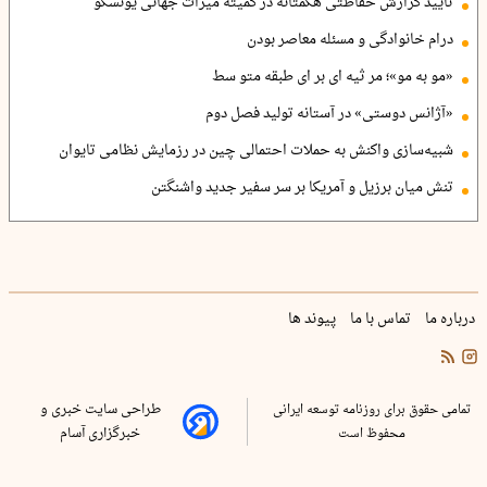
تأیید گزارش حفاظتی هگمتانه در کمیته میراث جهانی یونسکو
درام خانوادگی و مسئله معاصر بودن
«مو به مو»؛ مر ثیه ای بر ای طبقه متو سط
«آژانس دوستی» در آستانه تولید فصل دوم
شبیه‌سازی واکنش به حملات احتمالی چین در رزمایش نظامی تایوان
تنش میان برزیل و آمریکا بر سر سفیر جدید واشنگتن
درباره ما
تماس با ما
پیوند ها
تمامی حقوق برای روزنامه توسعه ایرانی
طراحی سایت خبری و
محفوظ است
خبرگزاری آسام