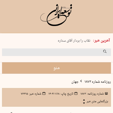
پنجشنبه 15 مرداد 1405 شماره 2243
آخرین خبر:
نقاب را بردار آقای ستاره
کدام فوتبال؟
فرعون در قلب دریای سیاه
برگزاری کنسرت علیرضا قربانی در …
منو
روزنامه شماره ۱۸۷۳
جهان
شماره روزنامه:
۱۸۷۳
تاریخ چاپ:
۱۴۰۴/۰۱/۱۸
شماره خبر:
۷۶۴۱۵
بزرگنمایی متن خبر