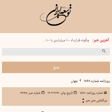
شنبه 17 مرداد 1405 شماره 2244
آخرین خبر:
چگونه قرارداد ۱۰۰ میلیاردی با ۱۰۰…
پنجره‌ای که باز نشد
۲۴۱ دقیقه جنون
توافق ایران و عمان گره بحران را باز م…
منو
روزنامه شماره ۱۸۶۸
جهان
شماره روزنامه:
۱۸۶۸
تاریخ چاپ:
۱۴۰۳/۱۲/۲۶
شماره خبر:
۷۶۱۶۵
بزرگنمایی متن خبر