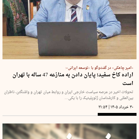
«امیر چاهکی» در گفت‌و‌گو با «توسعه ایرانی»:
اراده کاخ سفید؛ پایان دادن به منازعه 47 ساله با تهران
است
تحولات اخیر در عرصه سیاست خارجی ایران و روابط میان تهران و واشنگتن، ناظران
بین‌المللی و کارشناسان ژئوپلیتیک را با یکی…
|
۳۰ خرداد ۱۴۰۵
۲۱:۵۴