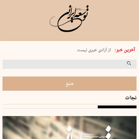
یکشنبه 18 مرداد 1405 شماره 2245
آخرین خبر:
از آزادی خبری نیست
۸۸۸ نفر سال گذشته بر اثر غرق‌شدگی جان …
غارت در روز روشن
حمید محرمیان، پایه‌گذار نشریه…
منو
نجات