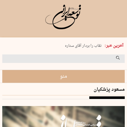
پنجشنبه 15 مرداد 1405 شماره 2243
آخرین خبر:
نقاب را بردار آقای ستاره
کدام فوتبال؟
فرعون در قلب دریای سیاه
برگزاری کنسرت علیرضا قربانی در …
منو
مسعود پزشکیان