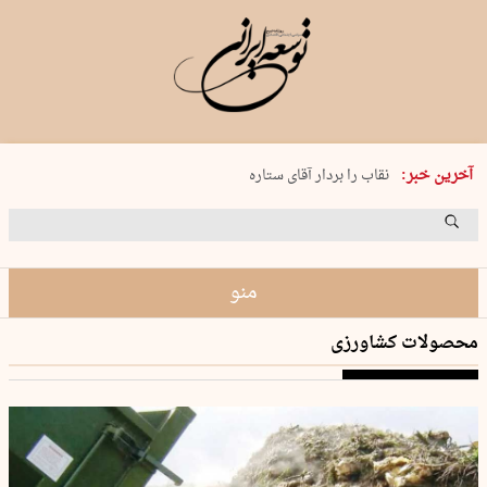
پنجشنبه 15 مرداد 1405 شماره 2243
آخرین خبر:
نقاب را بردار آقای ستاره
کدام فوتبال؟
فرعون در قلب دریای سیاه
برگزاری کنسرت علیرضا قربانی در …
منو
محصولات کشاورزی