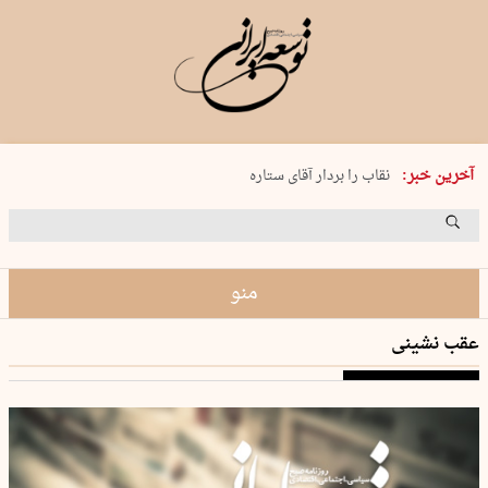
پنجشنبه 15 مرداد 1405 شماره 2243
آخرین خبر:
نقاب را بردار آقای ستاره
کدام فوتبال؟
فرعون در قلب دریای سیاه
برگزاری کنسرت علیرضا قربانی در …
منو
عقب نشینی