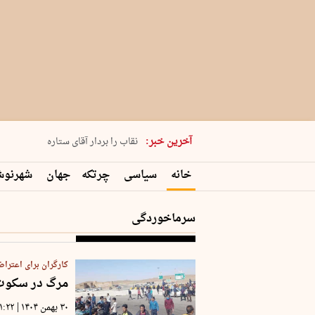
پنجشنبه 15 مرداد 1405 شماره 2243
آخرین خبر:
نقاب را بردار آقای ستاره
کدام فوتبال؟
خانه
سیاسی
چرتکه
جهان
شهرنو
فرعون در قلب دریای سیاه
برگزاری کنسرت علیرضا قربانی در …
سرماخوردگی
کارگران برای اعتراض 
مرگ در سکوت 
|
۳۰ بهمن ۱۴۰۴
۱:۲۲