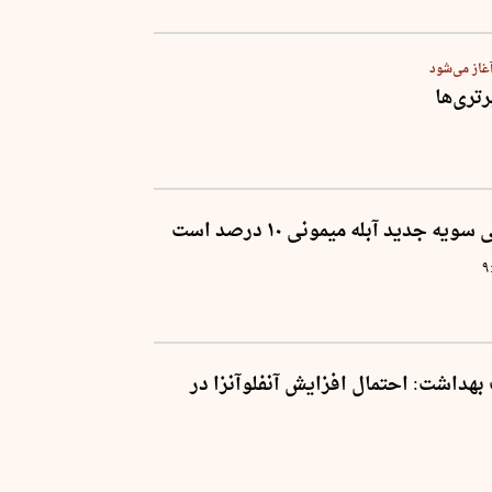
غاز می‌شود
تری‌ها
ه جدید آبله میمونی ۱۰ درصد است
۹
هداشت: احتمال افزایش آنفلوآنزا در