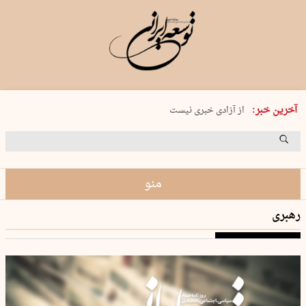
یکشنبه 18 مرداد 1405 شماره 2245
آخرین خبر:
از آزادی خبری نیست
۸۸۸ نفر سال گذشته بر اثر غرق‌شدگی جان …
غارت در روز روشن
حمید محرمیان، پایه‌گذار نشریه…
منو
رهبری