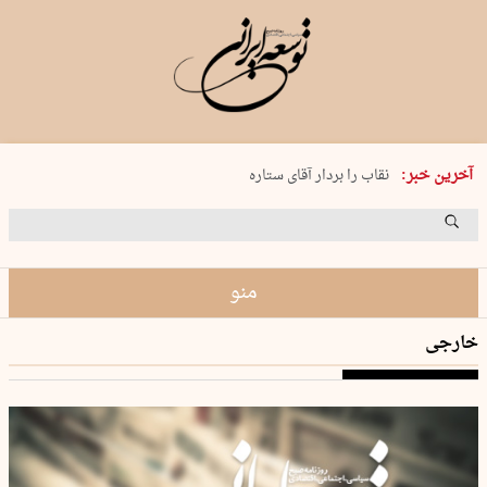
پنجشنبه 15 مرداد 1405 شماره 2243
آخرین خبر:
نقاب را بردار آقای ستاره
کدام فوتبال؟
فرعون در قلب دریای سیاه
برگزاری کنسرت علیرضا قربانی در …
منو
خارجی