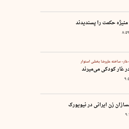
م منیژه حکمت را پسندیدند
۸:۵
 «غار» ساخته علیرضا بخشی استوار
ر غار کودکی می‌میرند
۹:
سازان زن ایرانی در نیویورک
۹: