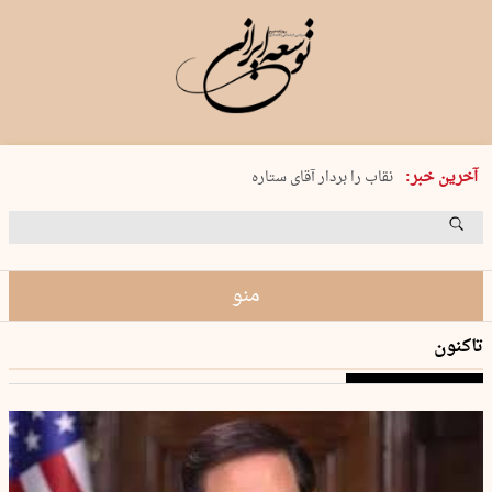
پنجشنبه 15 مرداد 1405 شماره 2243
آخرین خبر:
نقاب را بردار آقای ستاره
کدام فوتبال؟
فرعون در قلب دریای سیاه
برگزاری کنسرت علیرضا قربانی در …
منو
تاکنون