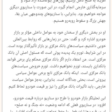
آمریکا به صلح کامل برسیم، پول‌های بلوکه‌شده آزاد شود و
سرمایه‌گذاری خارجی انجام گیرد، در این صورت با سناریوی دیگری
مواجه خواهیم بود. بنابراین، با سناریو‌های چندوجهی میان بقا،
جهش بزرگ و سقوط روبه‌رو هستیم.
او در بخش دیگری از سخنان خود به عوامل داخلی مؤثر بر بازار
خودرو اشاره کرد و گفت: حتی در زمان‌هایی که روابط بین‌المللی
خوبی داشتیم، سیاست‌های بانک مرکزی بر بازار تأثیرگذار بوده است.
در این شرایط، تورم یک پدیده پولی است که مسئول اصلی آن بانک
مرکزی است. من اعتقاد دارم اگر بانک مرکزی محکم پای برخی قواعد
بانکداری بایستد، تورم نخواهیم داشت. تورم خروجی سیاست‌های
بانک مرکزی است. اینکه بانک مرکزی تابع برخی عوامل سیاسی
بیرونی است، بحثی جداگانه است. بنابراین، به‌جز عوامل سیاست
خارجی، باید تأثیرات بانک مرکزی را نیز بر قیمت خودرو لحاظ کنیم.
این تحلیلگر بازار خودرو با طرح دو سناریو درباره قیمت خودرو،
افزود: در سناریوی فعلی که ادامه وضعیت «نه جنگ و نه صلح»
است، قیمت‌ها ثبات فعلی را حفظ خواهند کرد و هرگونه افزایش یا