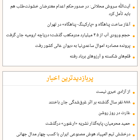
آیت‌الله سروش محلاتی: در صدورحکم اعدام معترضان خشونت‌طلب هم
باید تأمل کرد
آغاز ساخت پناهگاه و «پارکینگ- پناهگاه» در تهران
حجم ورودی آب از ۴.۵ میلیارد مترمکعب گذشت؛ دریاچه ارومیه جان گرفت
پرونده مصادره اموال ساعدی‌نیا به دیوان عالی کشور رفت
قلم‌های شکسته و آرزوهای برباد رفته
پربازدیدترین اخبار
از آزادی خبری نیست
۸۸۸ نفر سال گذشته بر اثر غرق‌شدگی جان باختند
غارت در روز روشن
حمید محرمیان، پایه‌گذار نشریه «ارغنون» درگذشت
درخشش تیم المپیاد هوش مصنوعی ایران با کسب چهار مدال جهانی