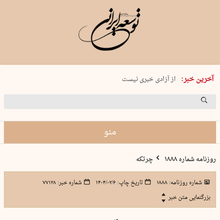
یکشنبه 18 مرداد 1405 شماره 2245
آخرین خبر:
از آزادی خبری نیست
۸۸۸ نفر سال گذشته بر اثر غرق‌شدگی جان …
غارت در روز روشن
حمید محرمیان، پایه‌گذار نشریه…
منو
روزنامه شماره ۱۸۸۸
چرتکه
شماره روزنامه:
۱۸۸۸
تاریخ چاپ:
۱۴۰۴/۰۲/۶
شماره خبر:
۷۷۱۲۸
بزرگنمایی متن خبر