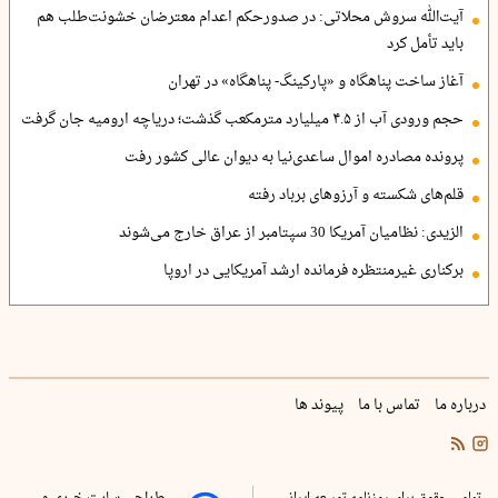
آیت‌الله سروش محلاتی: در صدورحکم اعدام معترضان خشونت‌طلب هم
باید تأمل کرد
آغاز ساخت پناهگاه و «پارکینگ- پناهگاه» در تهران
حجم ورودی آب از ۴.۵ میلیارد مترمکعب گذشت؛ دریاچه ارومیه جان گرفت
پرونده مصادره اموال ساعدی‌نیا به دیوان عالی کشور رفت
قلم‌های شکسته و آرزوهای برباد رفته
الزیدی: نظامیان آمریکا 30 سپتامبر از عراق خارج می‌شوند
برکناری غیرمنتظره فرمانده ارشد آمریکایی در اروپا
درباره ما
تماس با ما
پیوند ها
تمامی حقوق برای روزنامه توسعه ایرانی
طراحی سایت خبری و