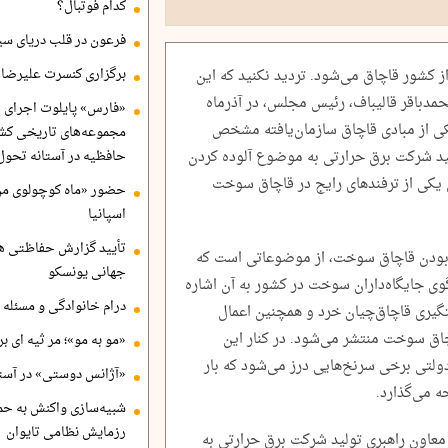
کدام فوتبال؟
فرعون در قلب دریای سی
یون لیتر سوخت از کشور قاچاق می‌شود. تردید نکنید که این
برگزاری کنسرت علیرضا ق
محمدباقر قالیباف، رئیس مجلس، در آذرماه
«فارس» پایلوت اجرای ا
کی از مبادی قاچاق سازمان‌یافته مشخص
مجموعه‌های تاریخی کشو
ید شرکت برق حرارتی به موضوع آلوده کردن
حافظیه در آستانه تحول
ن یکی از ترفندهای رایج در قاچاق سوخت
حضور «ماه کوچولوی من»
اسپانیا
تأیید گزارش حفاظتی هگ
 بودن قاچاق سوخت، از موضوعاتی است که
جهانی یونسکو
وی جایگاه‌داران سوخت در کشور به آن اشاره
درام خانوادگی و مسئله 
دستگیری قاچاق‌چیان خرد و همچنین اعمال
اق سوخت منتشر می‌شود. در کنار این
«مو به مو»؛ مر ثیه ای ب
لتی برخی سرنخ‌هایی درز می‌شود که بار
«آژانس دوستی» در آستا
 می‌گذارد.
شبیه‌سازی واکنش به حم
رزمایش نظامی تایوان
 معاون راهبری تولید شرکت برق حرارتی به