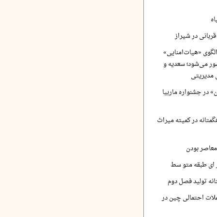
اه
ربانی در شیراز
لگوی «هیات‌امنایی»
ر می‌شود؛ سعدیه و
 مدیریتی
 در جشنواره ماربیا
متانه در کمیته میراث
معاصر بودن
ر ای طبقه متو سط
نه تولید فصل دوم
لات احتمالی چین در