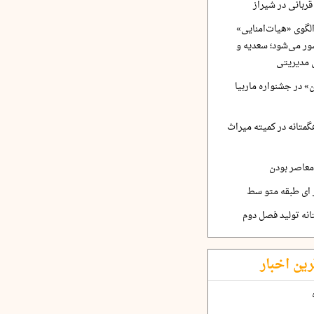
ربانی در شیراز
لگوی «هیات‌امنایی»
ر می‌شود؛ سعدیه و
 مدیریتی
 در جشنواره ماربیا
متانه در کمیته میراث
معاصر بودن
ر ای طبقه متو سط
نه تولید فصل دوم
رین اخبار