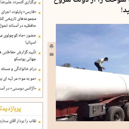
 سوخت را از دولت شروع
برگزاری کنسرت علیرضا ق
د!
«فارس» پایلوت اجرای ا
مجموعه‌های تاریخی کشو
حافظیه در آستانه تحول
حضور «ماه کوچولوی من»
اسپانیا
تأیید گزارش حفاظتی هگ
جهانی یونسکو
درام خانوادگی و مسئله 
«مو به مو»؛ مر ثیه ای ب
«آژانس دوستی» در آستا
پربازدیدت
نقاب را بردار آقای ستاره