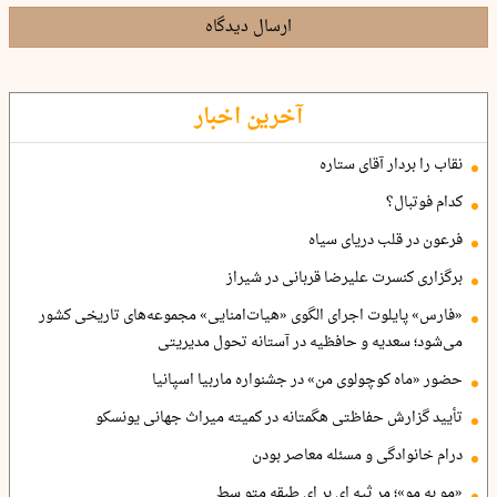
ارسال دیدگاه
آخرین اخبار
نقاب را بردار آقای ستاره
کدام فوتبال؟
فرعون در قلب دریای سیاه
برگزاری کنسرت علیرضا قربانی در شیراز
«فارس» پایلوت اجرای الگوی «هیات‌امنایی» مجموعه‌های تاریخی کشور
می‌شود؛ سعدیه و حافظیه در آستانه تحول مدیریتی
حضور «ماه کوچولوی من» در جشنواره ماربیا اسپانیا
تأیید گزارش حفاظتی هگمتانه در کمیته میراث جهانی یونسکو
درام خانوادگی و مسئله معاصر بودن
«مو به مو»؛ مر ثیه ای بر ای طبقه متو سط