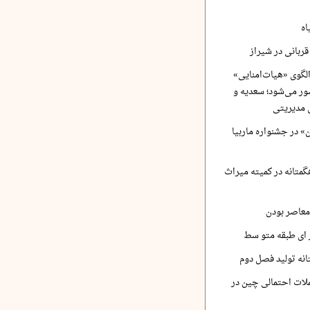
اه
ربانی در شیراز
لگوی «هیات‌امنایی»
ر می‌شود؛ سعدیه و
 مدیریتی
 در جشنواره ماربیا
متانه در کمیته میراث
معاصر بودن
ر ای طبقه متو سط
نه تولید فصل دوم
لات احتمالی چین در