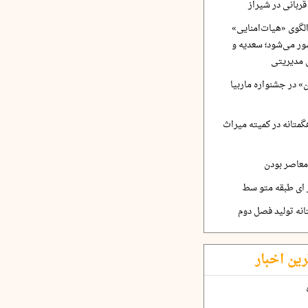
ربانی در شیراز
لگوی «هیات‌امنایی»
ر می‌شود؛ سعدیه و
 مدیریتی
 در جشنواره ماربیا
متانه در کمیته میراث
معاصر بودن
ر ای طبقه متو سط
نه تولید فصل دوم
رین اخبار