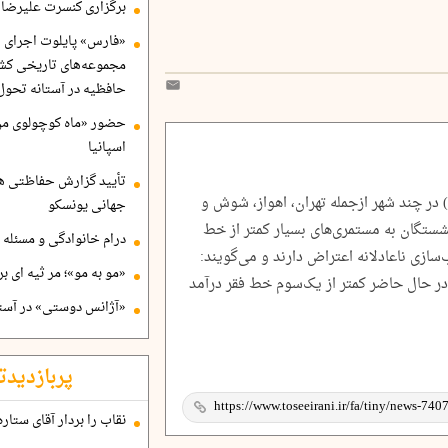
برگزاری کنسرت علیرضا ق
«فارس» پایلوت اجرای ا
مجموعه‌های تاریخی کشو
حافظیه در آستانه تحول
حضور «ماه کوچولوی من»
اسپانیا
تأیید گزارش حفاظتی هگ
امین اجتماعی دیروز (30 دی‌ماه) در چند شهر ازجمله تهران، اهواز، شوش و
جهانی یونسکو
زنشستگان به مستمری‌های بسیار کمتر از خط
درام خانوادگی و مسئله 
سازی ناعادلانه اعتراض دارند و می‌گویند:
«مو به مو»؛ مر ثیه ای ب
 در حال حاضر کمتر از یک‌سوم خط فقر درآمد
«آژانس دوستی» در آستا
پربازدیدت
نقاب را بردار آقای ستاره