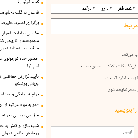
کدام فوتبال؟
# خط فقر
# دارو
# درآمد
فرعون در قلب دریای سی
برگزاری کنسرت علیرضا ق
مرتبط
«فارس» پایلوت اجرای ا
مجموعه‌های تاریخی کشو
حافظیه در آستانه تحول
 می‌کنند
حضور «ماه کوچولوی من»
اسپانیا
ل‌بگیر کالا و کمک غیرنقدی برساند
تأیید گزارش حفاظتی هگ
 به مخاطره انداخته
جهانی یونسکو
فتر نماینده شهر
درام خانوادگی و مسئله 
«مو به مو»؛ مر ثیه ای ب
را بنویسید
«آژانس دوستی» در آستا
شبیه‌سازی واکنش به حم
رزمایش نظامی تایوان