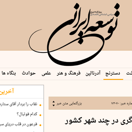
شت
دسترنج
آدرنالین
فرهنگ و هنر
علمی
حوادث
بنگاه ها
آخرین 
اره خبر:
۷۴۰۷۰
بزرگنمایی متن خبر
نقاب را بردار آقای ستاره
کدام فوتبال؟
گری در چند شهر کشور
فرعون در قلب دریای سی