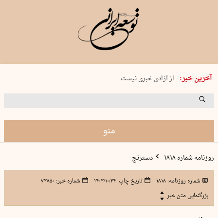
یکشنبه 18 مرداد 1405 شماره 2245
آخرین خبر:
از آزادی خبری نیست
۸۸۸ نفر سال گذشته بر اثر غرق‌شدگی جان …
غارت در روز روشن
حمید محرمیان، پایه‌گذار نشریه…
منو
روزنامه شماره ۱۸۱۸
دسترنج
شماره روزنامه:
۱۸۱۸
تاریخ چاپ:
۱۴۰۳/۱۰/۲۴
شماره خبر:
۷۳۸۵۰
بزرگنمایی متن خبر