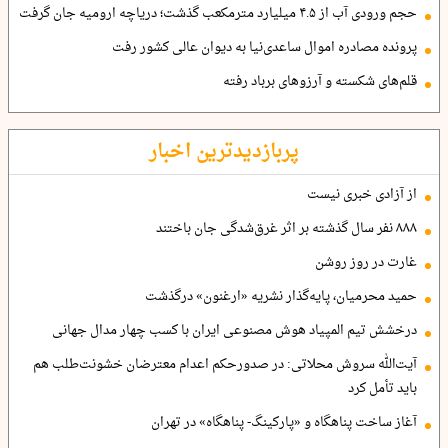
حجم ورودی آب از ۴.۵ میلیارد مترمکعب گذشت؛ دریاچه ارومیه جان گرفت
پرونده مصادره اموال ساعدی‌نیا به دیوان عالی کشور رفت
قلم‌های شکسته و آرزوهای برباد رفته
پربازدیدترین اخبار
از آزادی خبری نیست
۸۸۸ نفر سال گذشته بر اثر غرق‌شدگی جان باختند
غارت در روز روشن
حمید محرمیان، پایه‌گذار نشریه «ارغنون» درگذشت
درخشش تیم المپیاد هوش مصنوعی ایران با کسب چهار مدال جهانی
آیت‌الله سروش محلاتی: در صدورحکم اعدام معترضان خشونت‌طلب هم
باید تأمل کرد
آغاز ساخت پناهگاه و «پارکینگ- پناهگاه» در تهران