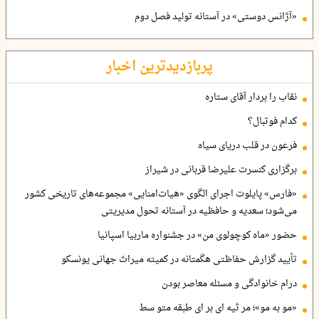
«آژانس دوستی» در آستانه تولید فصل دوم
پربازدیدترین اخبار
نقاب را بردار آقای ستاره
کدام فوتبال؟
فرعون در قلب دریای سیاه
برگزاری کنسرت علیرضا قربانی در شیراز
«فارس» پایلوت اجرای الگوی «هیات‌امنایی» مجموعه‌های تاریخی کشور
می‌شود؛ سعدیه و حافظیه در آستانه تحول مدیریتی
حضور «ماه کوچولوی من» در جشنواره ماربیا اسپانیا
تأیید گزارش حفاظتی هگمتانه در کمیته میراث جهانی یونسکو
درام خانوادگی و مسئله معاصر بودن
«مو به مو»؛ مر ثیه ای بر ای طبقه متو سط