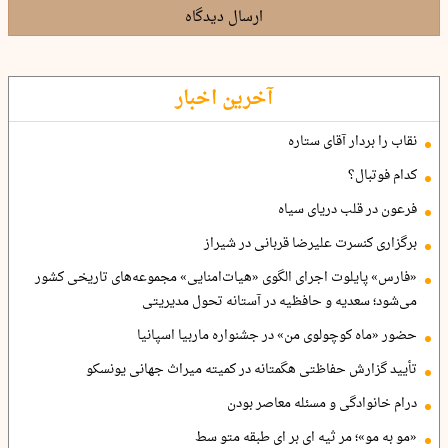
ارسال دیدگاه
آخرین اخبار
نقاب را بردار آقای ستاره
کدام فوتبال؟
فرعون در قلب دریای سیاه
برگزاری کنسرت علیرضا قربانی در شیراز
«فارس» پایلوت اجرای الگوی «هیات‌امنایی» مجموعه‌های تاریخی کشور
می‌شود؛ سعدیه و حافظیه در آستانه تحول مدیریتی
حضور «ماه کوچولوی من» در جشنواره ماربیا اسپانیا
تأیید گزارش حفاظتی هگمتانه در کمیته میراث جهانی یونسکو
درام خانوادگی و مسئله معاصر بودن
«مو به مو»؛ مر ثیه ای بر ای طبقه متو سط