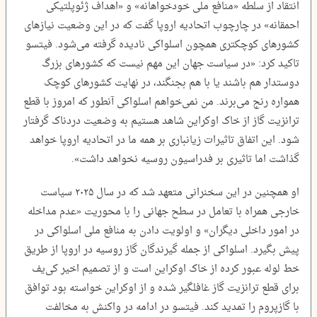
انتقاد از سلطه «منافع ملی خودخواهانه» و «اهداف ژئوپلتیکی
احمقانه» در چارچوب اتحادیه اروپا گفت که در این وضعیت نیازهای
کشورهای کوچکتری همچون اسلواکی نادیده گرفته می‌شود. فیتسو
تاکید کرد: «در سیاست جهان این مهم نیست که کشورهای بزرگ
دوستدار هم باشند یا با هم بجنگند، در نهایت کشورهای کوچک
همواره رنج می‌برند. من نمی‌خواهم اسلواکی آنطور که امروز با قطع
ترانزیت گاز از خاک اوکراین شاهد هستیم به وضعیت دردناک گرفتار
شود. این اتفاق تاثیرات زیانباری بر همه ما در اتحادیه اروپا خواهد
گذاشت اما تاثیری بر فدراسیون روسیه نخواهد داشت».
او همچنین در این سخنرانی متعهد شد که در سال ۲۰۲۵ سیاست
خارجی همراه با تعامل در سطح جهانی را با محوریت «عدم مداخله
در امور داخلی دیگران» و اولویت دادن به منافع ملی اسلواکی در
پیش بگیرد. اسلواکی از جمله گیرندگان گاز روسیه در اروپا از طریق
خط لوله عبور کرده از خاک اوکراین است و از تصمیم اخیر کی‌یف
برای قطع ترانزیت گاز غافلگیر شده و از اوکراین خواسته بود توافق
با گازپروم را تمدید کند. فیتسو در ادامه در واکنش به مخالفت