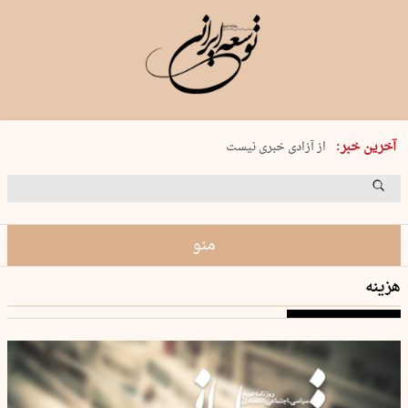
یکشنبه 18 مرداد 1405 شماره 2245
آخرین خبر:
از آزادی خبری نیست
۸۸۸ نفر سال گذشته بر اثر غرق‌شدگی جان …
غارت در روز روشن
حمید محرمیان، پایه‌گذار نشریه…
منو
هزینه