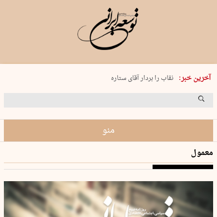
پنجشنبه 15 مرداد 1405 شماره 2243
آخرین خبر:
نقاب را بردار آقای ستاره
کدام فوتبال؟
فرعون در قلب دریای سیاه
برگزاری کنسرت علیرضا قربانی در …
منو
معمول