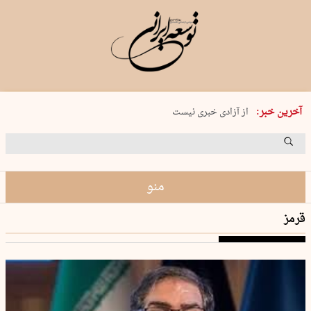
یکشنبه 18 مرداد 1405 شماره 2245
آخرین خبر:
از آزادی خبری نیست
۸۸۸ نفر سال گذشته بر اثر غرق‌شدگی جان …
غارت در روز روشن
حمید محرمیان، پایه‌گذار نشریه…
منو
قرمز