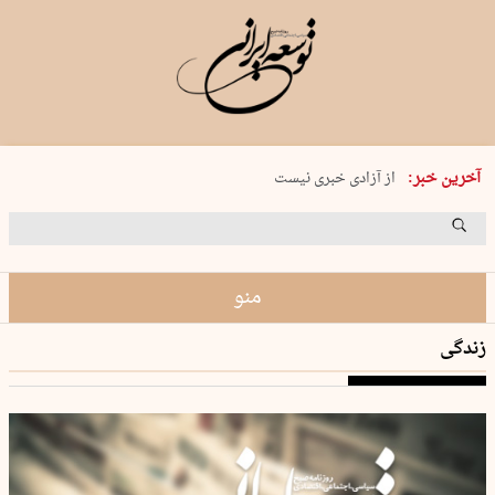
یکشنبه 18 مرداد 1405 شماره 2245
آخرین خبر:
از آزادی خبری نیست
۸۸۸ نفر سال گذشته بر اثر غرق‌شدگی جان …
غارت در روز روشن
حمید محرمیان، پایه‌گذار نشریه…
منو
زندگی