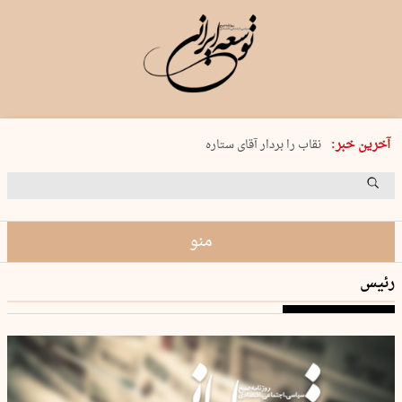
پنجشنبه 15 مرداد 1405 شماره 2243
آخرین خبر:
نقاب را بردار آقای ستاره
کدام فوتبال؟
فرعون در قلب دریای سیاه
برگزاری کنسرت علیرضا قربانی در …
منو
رئیس