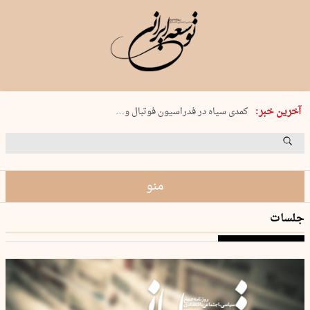
دوشنبه 19 مرداد 1405 شماره 2246
آخرین خبر:
کمدی سیاه در فدراسیون فوتبال و…
بریم ماهیگیری!
جنون در تبریز
راه‌اندازی ۱۵ هزار پایگاه «حامی»…
منو
جلسات