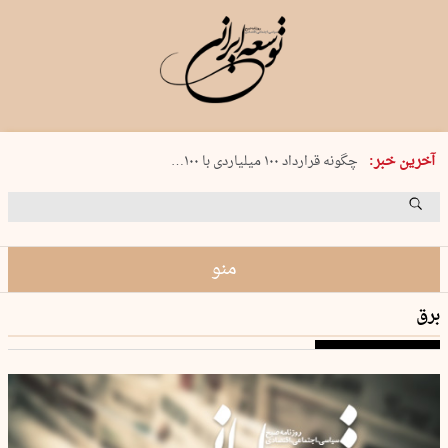
شنبه 17 مرداد 1405 شماره 2244
آخرین خبر:
چگونه قرارداد ۱۰۰ میلیاردی با ۱۰۰…
پنجره‌ای که باز نشد
۲۴۱ دقیقه جنون
توافق ایران و عمان گره بحران را باز م…
منو
برق