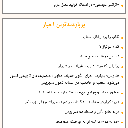
«آژانس دوستی» در آستانه تولید فصل دوم
پربازدیدترین اخبار
نقاب را بردار آقای ستاره
کدام فوتبال؟
فرعون در قلب دریای سیاه
برگزاری کنسرت علیرضا قربانی در شیراز
«فارس» پایلوت اجرای الگوی «هیات‌امنایی» مجموعه‌های تاریخی کشور
می‌شود؛ سعدیه و حافظیه در آستانه تحول مدیریتی
حضور «ماه کوچولوی من» در جشنواره ماربیا اسپانیا
تأیید گزارش حفاظتی هگمتانه در کمیته میراث جهانی یونسکو
درام خانوادگی و مسئله معاصر بودن
«مو به مو»؛ مر ثیه ای بر ای طبقه متو سط