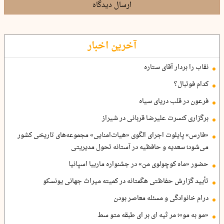
ارسال دیدگاه
آخرین اخبار
نقاب را بردار آقای ستاره
کدام فوتبال؟
فرعون در قلب دریای سیاه
برگزاری کنسرت علیرضا قربانی در شیراز
«فارس» پایلوت اجرای الگوی «هیات‌امنایی» مجموعه‌های تاریخی کشور
می‌شود؛ سعدیه و حافظیه در آستانه تحول مدیریتی
حضور «ماه کوچولوی من» در جشنواره ماربیا اسپانیا
تأیید گزارش حفاظتی هگمتانه در کمیته میراث جهانی یونسکو
درام خانوادگی و مسئله معاصر بودن
«مو به مو»؛ مر ثیه ای بر ای طبقه متو سط