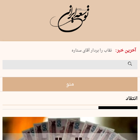
پنجشنبه 15 مرداد 1405 شماره 2243
آخرین خبر:
نقاب را بردار آقای ستاره
کدام فوتبال؟
فرعون در قلب دریای سیاه
برگزاری کنسرت علیرضا قربانی در …
منو
انتقاد