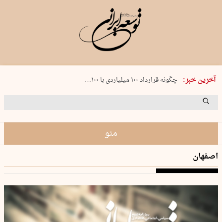
شنبه 17 مرداد 1405 شماره 2244
آخرین خبر:
چگونه قرارداد ۱۰۰ میلیاردی با ۱۰۰…
پنجره‌ای که باز نشد
۲۴۱ دقیقه جنون
توافق ایران و عمان گره بحران را باز م…
منو
اصفهان