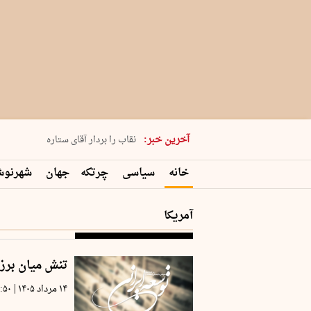
پنجشنبه 15 مرداد 1405 شماره 2243
آخرین خبر:
نقاب را بردار آقای ستاره
کدام فوتبال؟
خانه
سیاسی
چرتکه
جهان
شهرنو
فرعون در قلب دریای سیاه
برگزاری کنسرت علیرضا قربانی در …
آمریکا
تنش میان برزی
|
۱۴ مرداد ۱۴۰۵
:۵۰