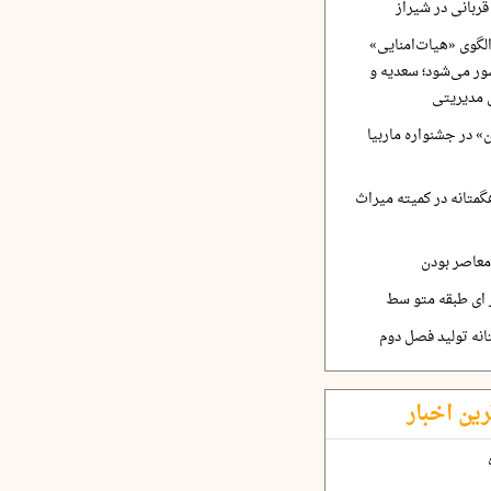
ربانی در شیراز
لگوی «هیات‌امنایی»
ر می‌شود؛ سعدیه و
 مدیریتی
 در جشنواره ماربیا
متانه در کمیته میراث
معاصر بودن
ر ای طبقه متو سط
نه تولید فصل دوم
رین اخبار