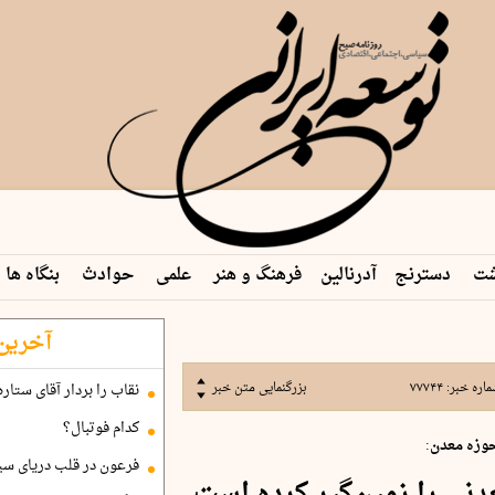
شت
دسترنج
آدرنالین
فرهنگ و هنر
علمی
حوادث
بنگاه ها
آخرین 
اره خبر:
۷۷۷۴۴
بزرگنمایی متن خبر
نقاب را بردار آقای ستاره
کدام فوتبال؟
وزه معدن:
فرعون در قلب دریای سی