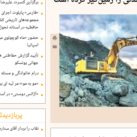
دنی را زمین‌گیر کرده است
برگزاری کنسرت علیرضا ق
«فارس» پایلوت اجرای ا
مجموعه‌های تاریخی کشو
حافظیه در آستانه تحول
حضور «ماه کوچولوی من»
اسپانیا
تأیید گزارش حفاظتی هگ
جهانی یونسکو
درام خانوادگی و مسئله 
«مو به مو»؛ مر ثیه ای ب
«آژانس دوستی» در آستا
پربازدیدت
نقاب را بردار آقای ستاره