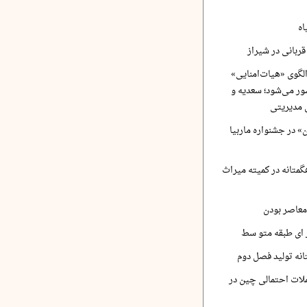
اه
ربانی در شیراز
لگوی «هیات‌امنایی»
ر می‌شود؛ سعدیه و
 مدیریتی
 در جشنواره ماربیا
متانه در کمیته میراث
معاصر بودن
ر ای طبقه متو سط
نه تولید فصل دوم
لات احتمالی چین در