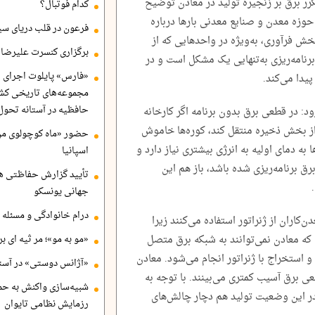
رر برق بر زنجیره تولید در معادن توضیح
کدام فوتبال؟
حوزه معدن و صنایع معدنی بارها درباره
فرعون در قلب دریای سی
بخش فرآوری، به‌ویژه در واحدهایی که از
برگزاری کنسرت علیرضا ق
 برنامه‌ریزی به‌تنهایی یک مشکل است و در
«فارس» پایلوت اجرای ا
دا می‌کند.
مجموعه‌های تاریخی کشو
حافظیه در آستانه تحول
ود: در قطعی برق بدون برنامه اگر کارخانه
 از بخش ذخیره منتقل کند، کوره‌ها خاموش‌
حضور «ماه کوچولوی من»
به دمای اولیه به انرژی بیشتری نیاز دارد و
اسپانیا
ق برنامه‌ریزی شده باشد،‌ باز هم این
تأیید گزارش حفاظتی هگ
جهانی یونسکو
درام خانوادگی و مسئله 
‌کاران از ژنراتور استفاده می‌کنند زیرا
ه معادن نمی‌توانند به شبکه برق متصل
«مو به مو»؛ مر ثیه ای ب
و‌ استخراج با ژنراتور انجام می‌شود. معادن
«آژانس دوستی» در آستا
عی برق آسیب کمتری می‌بینند. با توجه به
شبیه‌سازی واکنش به حم
 در این‌ وضعیت تولید هم دچار چالش‌های
رزمایش نظامی تایوان