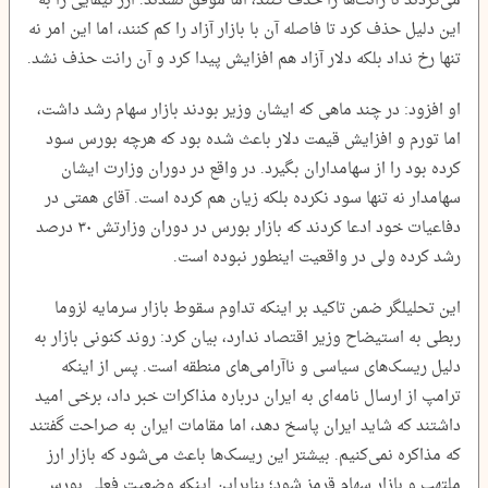
می‌کردند تا رانت‌ها را حذف کنند، اما موفق نشدند. ارز نیمایی را به
این دلیل حذف کرد تا فاصله آن با بازار آزاد را کم کنند، اما این امر نه
تنها رخ نداد بلکه دلار آزاد هم افزایش پیدا کرد و آن رانت حذف نشد.
او افزود: در چند ماهی که ایشان وزیر بودند بازار سهام رشد داشت،
اما تورم و افزایش قیمت دلار باعث شده بود که هرچه بورس سود
کرده بود را از سهامداران بگیرد. در واقع در دوران وزارت ایشان
سهامدار نه تنها سود نکرده بلکه زیان هم کرده است. آقای همتی در
دفاعیات خود ادعا کردند که بازار بورس در دوران وزارتش ۳۰ درصد
رشد کرده ولی در واقعیت اینطور نبوده است.
این تحلیلگر ضمن تاکید بر اینکه تداوم سقوط بازار سرمایه لزوما
ربطی به استیضاح وزیر اقتصاد ندارد، بیان کرد: روند کنونی بازار به
دلیل ریسک‌های سیاسی و ناآرامی‌های منطقه است. پس از اینکه
ترامپ از ارسال نامه‌ای به ایران درباره مذاکرات خبر داد، برخی امید
داشتند که شاید ایران پاسخ دهد، اما مقامات ایران به صراحت گفتند
که مذاکره نمی‌کنیم. بیشتر این ریسک‌ها باعث می‌شود که بازار ارز
ملتهب و بازار سهام قرمز شود؛ بنابراین اینکه وضعیت فعلی بورس