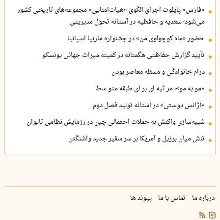
«فارس» پایلوت اجرای الگوی «هیات‌امنایی» مجموعه‌های تاریخی کشور
می‌شود؛ سعدیه و حافظیه در آستانه تحول مدیریتی
حضور «ماه کوچولوی من» در جشنواره ماربیا اسپانیا
تأیید گزارش حفاظتی هگمتانه در کمیته میراث جهانی یونسکو
درام خانوادگی و مسئله معاصر بودن
«مو به مو»؛ مر ثیه ای بر ای طبقه متو سط
«آژانس دوستی» در آستانه تولید فصل دوم
شبیه‌سازی واکنش به حملات احتمالی چین در رزمایش نظامی تایوان
تنش میان برزیل و آمریکا بر سر سفیر جدید واشنگتن
درباره ما
تماس با ما
پیوند ها