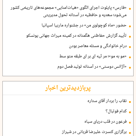
«فارس» پایلوت اجرای الگوی «هیات‌امنایی» مجموعه‌های تاریخی کشور
می‌شود؛ سعدیه و حافظیه در آستانه تحول مدیریتی
حضور «ماه کوچولوی من» در جشنواره ماربیا اسپانیا
تأیید گزارش حفاظتی هگمتانه در کمیته میراث جهانی یونسکو
درام خانوادگی و مسئله معاصر بودن
«مو به مو»؛ مر ثیه ای بر ای طبقه متو سط
«آژانس دوستی» در آستانه تولید فصل دوم
پربازدیدترین اخبار
نقاب را بردار آقای ستاره
کدام فوتبال؟
فرعون در قلب دریای سیاه
برگزاری کنسرت علیرضا قربانی در شیراز