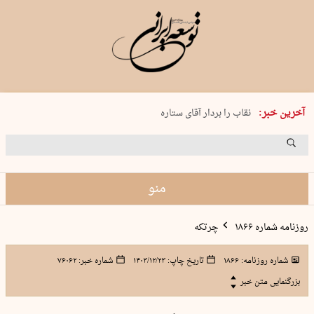
پنجشنبه 15 مرداد 1405 شماره 2243
آخرین خبر:
نقاب را بردار آقای ستاره
کدام فوتبال؟
فرعون در قلب دریای سیاه
برگزاری کنسرت علیرضا قربانی در …
منو
روزنامه شماره ۱۸۶۶
چرتکه
شماره روزنامه:
۱۸۶۶
تاریخ چاپ:
۱۴۰۳/۱۲/۲۳
شماره خبر:
۷۶۰۶۲
بزرگنمایی متن خبر