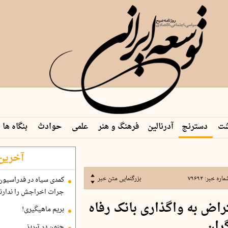
شت
دسترنج
آدرنالین
فرهنگ و هنر
علمی
حوادث
بنگاه ها
آخرین 
ماره خبر:
۷۹۶۹۴
بزرگنمایی متن خبر
کمدی سیاه در فدراسیون 
جرات اخراجش را ندارند
تراض به واگذاری بانک رفاه
بریم ماهیگیری!
ران
جنون در تبریز