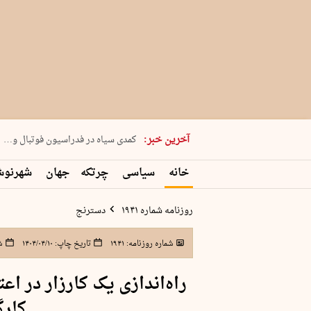
دوشنبه 19 مرداد 1405 شماره 2246
آخرین خبر:
کمدی سیاه در فدراسیون فوتبال و…
بریم ماهیگیری!
خانه
سیاسی
چرتکه
جهان
شهرنو
جنون در تبریز
راه‌اندازی ۱۵ هزار پایگاه «حامی»…
روزنامه شماره ۱۹۴۱
دسترنج
شماره روزنامه:
۱۹۴۱
تاریخ چاپ:
۱۴۰۴/۰۴/۱۰
ش
راه‌اندازی یک کارزار در اع
کارگ