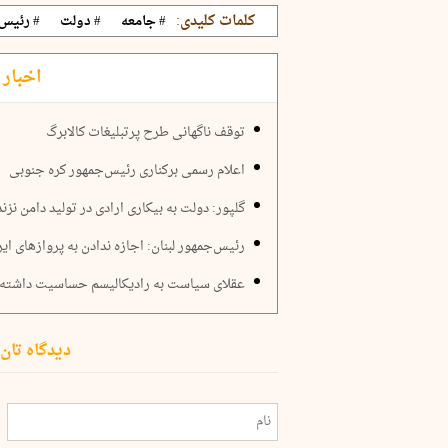
کلمات کلیدی:
# جامعه
# دولت
# رئیس
اخبار 
توقف ناگهانی طرح پرتبلیغات کالابرگ
اعلام رسمی برکناری رئیس‌جمهور کره‌ جنوبی
گلپور: دولت به بیکاری ارادی در تولید دامن نزند
رئیس‌جمهور لبنان: اجازه ندادن به پروازهای ا
عقلای سیاست به رادیکالیسم حساسیت داشته 
دیدگاه تان 