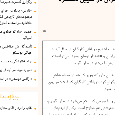
برگزاری کنسرت علیرضا ق
«فارس» پایلوت اجرای ا
مجموعه‌های تاریخی کشو
حافظیه در آستانه تحول
حضور «ماه کوچولوی من»
اسپانیا
تأیید گزارش حفاظتی هگ
 داشتیم دریافتی کارگران در سال آینده
جهانی یونسکو
بالای ۱۵ میلیون تومان شود اما به حدود 13 میلیون و 700هزار تومان رسید. می‌توانستند
درام خانوادگی و مسئله 
یش را بیشتر در نظر بگیرند.
«مو به مو»؛ مر ثیه ای ب
به ایلنا گفت: افزایش ۴۵درصدی همان طور که وزیر کار هم در مصاحبه‌اش
«آژانس دوستی» در آستا
اعلام کرد، حداقل کاری بود که می‌شد برای کارگران کرد. دریافتی کارگران که قبلا ۹ میلیون
پربازدیدت
را با تورمی که اعلام می‌شود در نظر بگیریم،
معیشتی هم مطرح است. یکی از آیتم‌های
نقاب را بردار آقای ستاره