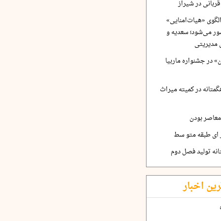
ربانی در شیراز
لگوی «هیات‌امنایی»
ر می‌شود؛ سعدیه و
 مدیریتی
 در جشنواره ماربیا
متانه در کمیته میراث
معاصر بودن
ر ای طبقه متو سط
نه تولید فصل دوم
رین اخبار