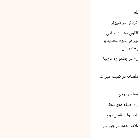
اه
ربانی در شیراز
لگوی «هیات‌امنایی»
ر می‌شود؛ سعدیه و
 مدیریتی
 در جشنواره ماربیا
متانه در کمیته میراث
معاصر بودن
ر ای طبقه متو سط
نه تولید فصل دوم
لات احتمالی چین در