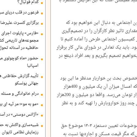
سبد معیشتی است که این افزایش دستمزد با
کدام فوتبال؟
فرعون در قلب دریای سی
 اجتماعی به دنبال این خواهیم بود که
برگزاری کنسرت علیرضا ق
داری تاثیر نظر کارگران را در تصمیم‌گیری
«فارس» پایلوت اجرای ا
ر کمیسیون اجتماعی طرحی را آماده کنیم تا
مجموعه‌های تاریخی کشو
ود. باید یک تعادلی در شورای عالی کار برقرار
حافظیه در آستانه تحول
واهیم تصمیم بگیریم و بعد افراد ذینفع در
حضور «ماه کوچولوی من»
اسپانیا
تأیید گزارش حفاظتی هگ
صوص بحث بن خواربار مدنظر ما این بود
جهانی یونسکو
که حداقل بالای چهار میلیون تومان باشد چراکه امسال میزان آن یک میلیون و 400هزار
درام خانوادگی و مسئله 
تومان بود که سال بعد به دو میلیون و 200هزار تومان می‌رسد. واقعا دو میلیون و 200هزار
 چند روز خواروبارش را تهیه کند و به نظر
«مو به مو»؛ مر ثیه ای ب
«آژانس دوستی» در آستا
شبیه‌سازی واکنش به حم
بیگدلی ادامه داد: یکی از تعجب‌برانگیزترین موضوعات تعیین دستمزد ۱۴۰۴ موضوع حق
رزمایش نظامی تایوان
‌که مگر قیمت مسکن و اجاره‌بها نسبت به