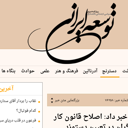
شت
دسترنج
آدرنالین
فرهنگ و هنر
علمی
حوادث
بنگاه ها
آخرین 
ماره خبر:
۷۶۲۵۸
بزرگنمایی متن خبر
نقاب را بردار آقای ستاره
کدام فوتبال؟
ر داد: اصلاح قانون کار
فرعون در قلب دریای سی
ران در تعیین دستمزد