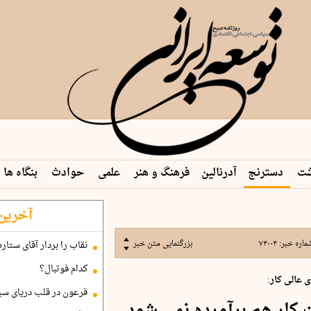
شت
دسترنج
آدرنالین
فرهنگ و هنر
علمی
حوادث
بنگاه ها
آخرین 
ماره خبر:
۷۴۰۰۴
بزرگنمایی متن خبر
نقاب را بردار آقای ستاره
کدام فوتبال؟
عالی کار:
فرعون در قلب دریای سی