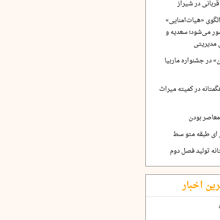
ربانی در شیراز
لگوی «هیات‌امنایی»
ر می‌شود؛ سعدیه و
 مدیریتی
 در جشنواره ماربیا
متانه در کمیته میراث
معاصر بودن
ر ای طبقه متو سط
نه تولید فصل دوم
رین اخبار