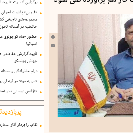
 کار هم برآورده نمی شود
برگزاری کنسرت علیرضا ق
«فارس» پایلوت اجرای ا
مجموعه‌های تاریخی کشو
حافظیه در آستانه تحول
حضور «ماه کوچولوی من»
اسپانیا
تأیید گزارش حفاظتی هگ
جهانی یونسکو
درام خانوادگی و مسئله 
«مو به مو»؛ مر ثیه ای ب
«آژانس دوستی» در آستا
پربازدیدت
نقاب را بردار آقای ستاره