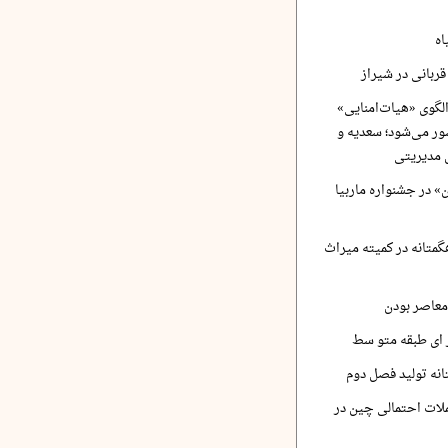
اه
ربانی در شیراز
لگوی «هیات‌امنایی»
ر می‌شود؛ سعدیه و
 مدیریتی
 در جشنواره ماربیا
متانه در کمیته میراث
معاصر بودن
ر ای طبقه متو سط
نه تولید فصل دوم
لات احتمالی چین در