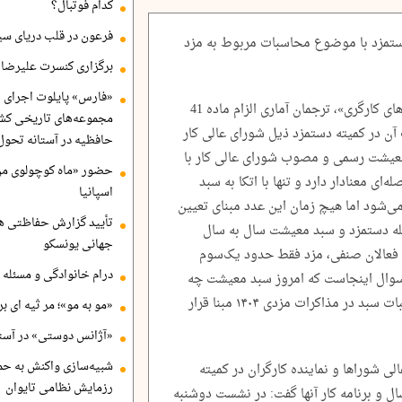
کدام فوتبال؟
فرعون در قلب دریای سی
دستمزد با موضوع محاسبات مربوط به مزد
برگزاری کنسرت علیرضا ق
«فارس» پایلوت اجرای ا
به گزارش ایلنا، «سبد معیشت حداقلی خانوارهای کارگری»، ترجمان آماری الزام ماده 41
مجموعه‌های تاریخی کشو
 آن در کمیته دستمزد ذیل شورای عالی کار
حافظیه در آستانه تحول
عیشت رسمی و مصوب شورای عالی کار با
حضور «ماه کوچولوی من»
‌ای معنادار دارد و تنها با اتکا به سبد
اسپانیا
‌شود اما هیچ زمان این عدد مبنای تعیین
تأیید گزارش حفاظتی هگ
صله دستمزد و سبد معیشت سال به سال
جهانی یونسکو
ه فعالان صنفی، مزد فقط حدود یک‌سوم
درام خانوادگی و مسئله 
سوال اینجاست که امروز سبد معیشت چه
رقمی‌ست و آیا می‌توان امید داشت که محاسبات سبد در مذاکرات مزدی ۱۴۰۴ مبنا قرار
«مو به مو»؛ مر ثیه ای ب
«آژانس دوستی» در آستا
شبیه‌سازی واکنش به حم
 شوراها و نماینده کارگران در کمیته
رزمایش نظامی تایوان
ال و برنامه کار آنها گفت: در نشست دوشنبه