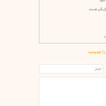
 شود
ر
را بنویسید