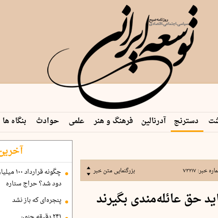
شت
دسترنج
آدرنالین
فرهنگ و هنر
علمی
حوادث
بنگاه ها
 م…
آخرین 
اره خبر:
۷۳۲۱۷
بزرگنمایی متن خبر
دود شد؟ حراج ستاره
ید حق عائله‌مندی بگیرند
پنجره‌ای که باز نشد
۲۴۱ دقیقه جنون