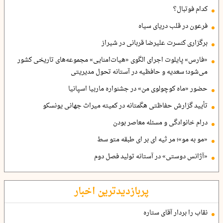
کدام فوتبال؟
فرعون در قلب دریای سیاه
برگزاری کنسرت علیرضا قربانی در شیراز
«فارس» پایلوت اجرای الگوی «هیات‌امنایی» مجموعه‌های تاریخی کشور
می‌شود؛ سعدیه و حافظیه در آستانه تحول مدیریتی
حضور «ماه کوچولوی من» در جشنواره ماربیا اسپانیا
تأیید گزارش حفاظتی هگمتانه در کمیته میراث جهانی یونسکو
درام خانوادگی و مسئله معاصر بودن
«مو به مو»؛ مر ثیه ای بر ای طبقه متو سط
«آژانس دوستی» در آستانه تولید فصل دوم
پربازدیدترین اخبار
نقاب را بردار آقای ستاره