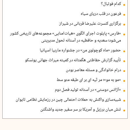
کدام فوتبال؟
فرعون در قلب دریای سیاه
برگزاری کنسرت علیرضا قربانی در شیراز
«فارس» پایلوت اجرای الگوی «هیات‌امنایی» مجموعه‌های تاریخی کشور
می‌شود؛ سعدیه و حافظیه در آستانه تحول مدیریتی
حضور «ماه کوچولوی من» در جشنواره ماربیا اسپانیا
تأیید گزارش حفاظتی هگمتانه در کمیته میراث جهانی یونسکو
درام خانوادگی و مسئله معاصر بودن
«مو به مو»؛ مر ثیه ای بر ای طبقه متو سط
«آژانس دوستی» در آستانه تولید فصل دوم
شبیه‌سازی واکنش به حملات احتمالی چین در رزمایش نظامی تایوان
تنش میان برزیل و آمریکا بر سر سفیر جدید واشنگتن