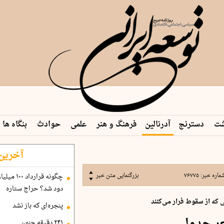
شت
دسترنج
آدرنالین
فرهنگ و هنر
علمی
حوادث
بنگاه ها
 م…
آخرین 
ماره خبر:
۷۶۷۷۵
بزرگنمایی متن خبر
دود شد؟ حراج ستاره
 که از سقوط فرار می‌کنند
پنجره‌ای که باز نشد
۲۴۱ دقیقه جنون