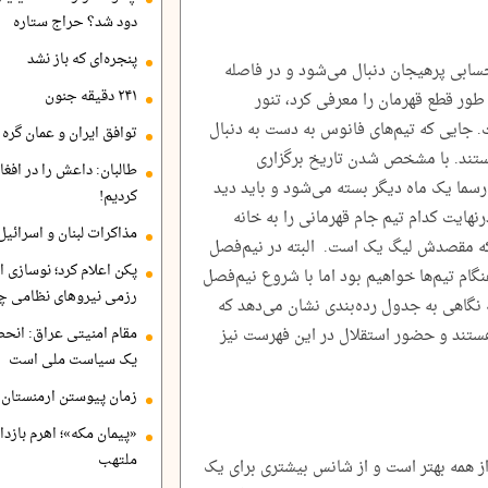
دود شد؟ حراج ستاره
پنجره‌ای که باز نشد
حسابی پرهیجان دنبال می‌شود و در فاصله
۲۴۱ دقیقه جنون
ه طور قطع قهرمان را معرفی کرد، تنور
 جایی که تیم‌های فانوس به دست به دنبال
توافق ایران و عمان گره ب
هستند. با مشخص شدن تاریخ برگزاری
طالبان: داعش را در افغا
سما یک ماه دیگر بسته می‌شود و باید دید
کردیم!
هایت کدام تیم جام قهرمانی را به خانه
مذاکرات لبنان و اسرائیل
 که مقصدش لیگ یک است. البته در نیم‌فصل
پکن اعلام کرد؛ نوسازی ا
م تیم‌ها خواهیم بود اما با شروع نیم‌فصل
رزمی نیروهای نظامی چ
ه نگاهی به جدول رده‌بندی نشان می‌دهد که
مقام امنیتی عراق: انح
ان هستند و حضور استقلال در این فهرست نیز
یک سیاست ملی است
زمان پیوستن ارمنستان ب
«پیمان مکه»؛ اهرم بازد
ملتهب
قزوین از همه بهتر است و از شانس بیشتری برای یک