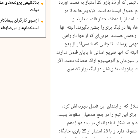
فصل دیگر حضور در لیگ برتر برخوردار است. تیمی که از 26 بازی 29 امتیاز به دست آورده
بلاتکلیفی پرونده‌های 
دولت
م جدول ایستاده است. قزوینی‌ها حالا در
 امتیاز با منطقه خطر فاصله دارند و
ازسوی کارگران پیمانکاری
، بقا در لیگ برتر را جشن بگیرند. البته آنها
استخدام‌های بی‌ضابطه د
متی هستند. مربی‌ای که از هوادار راهی
همی برساند. تا جایی که شمس‌آذر از پنج
ده است. البته که آنها تقویم آسانی تا پایان فصل ندارند
گهر سیرجان و آلومینیوم اراک مصاف دهند. اگر
ست بیاورند، بقای‌شان در لیگ برتر تضمین
تقلال که از ابتدای این فصل تجربه‌اش کرد،
رتر این تیم را در جمع مدعیان سقوط ببیند.
 و به شکل ناباورانه‌ای در رده دوازدهم
جدول دیده می‌شوند. استقلال هنوز یک بازی معوقه دارد و با 28 امتیاز از 25 بازی، جایگاه