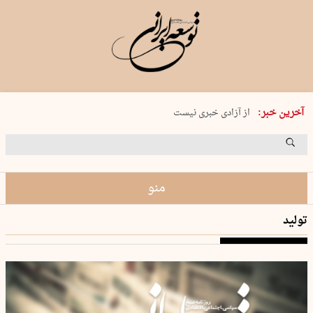
یکشنبه 18 مرداد 1405 شماره 2245
آخرین خبر:
از آزادی خبری نیست
۸۸۸ نفر سال گذشته بر اثر غرق‌شدگی جان …
غارت در روز روشن
حمید محرمیان، پایه‌گذار نشریه…
منو
تولید