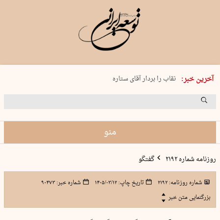
پنجشنبه 15 مرداد 1405 شماره 2243
نقاب را بردار آقای ستاره
آخرین خبر:
کدام فوتبال؟
فرعون در قلب دریای سیاه
برگزاری کنسرت علیرضا قربانی در …
منو
روزنامه شماره ۲۱۹۲
گفتگو
شماره روزنامه:
۲۱۹۲
تاریخ چاپ:
۱۴۰۵/۰۳/۱۲
شماره خبر:
۹۰۴۷۳
بزرگنمایی متن خبر