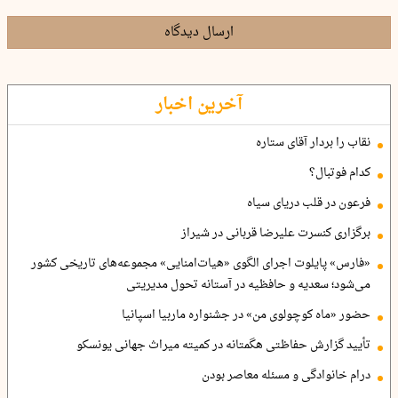
ارسال دیدگاه
آخرین اخبار
نقاب را بردار آقای ستاره
کدام فوتبال؟
فرعون در قلب دریای سیاه
برگزاری کنسرت علیرضا قربانی در شیراز
«فارس» پایلوت اجرای الگوی «هیات‌امنایی» مجموعه‌های تاریخی کشور
می‌شود؛ سعدیه و حافظیه در آستانه تحول مدیریتی
حضور «ماه کوچولوی من» در جشنواره ماربیا اسپانیا
تأیید گزارش حفاظتی هگمتانه در کمیته میراث جهانی یونسکو
درام خانوادگی و مسئله معاصر بودن