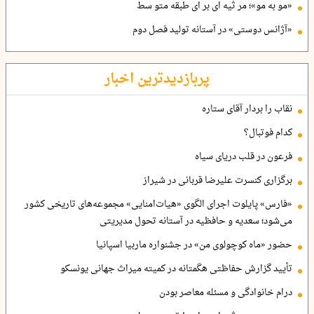
«مو به مو»؛ مر ثیه ای بر ای طبقه متو سط
«آژانس دوستی» در آستانه تولید فصل دوم
پربازدیدترین اخبار
نقاب را بردار آقای ستاره
کدام فوتبال؟
فرعون در قلب دریای سیاه
برگزاری کنسرت علیرضا قربانی در شیراز
«فارس» پایلوت اجرای الگوی «هیات‌امنایی» مجموعه‌های تاریخی کشور
می‌شود؛ سعدیه و حافظیه در آستانه تحول مدیریتی
حضور «ماه کوچولوی من» در جشنواره ماربیا اسپانیا
تأیید گزارش حفاظتی هگمتانه در کمیته میراث جهانی یونسکو
درام خانوادگی و مسئله معاصر بودن