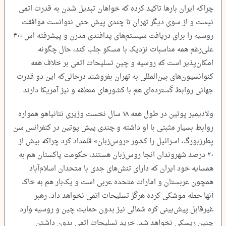
چراکه ایران بارها تاکید کرده که خواهان تبدیل شدن به قدرت اتمی
نیست و از سوی دیگر تهران تا چندی پیش حتی نتوانست موافقت
روسیه را برای دریافت سیستم‌های پدافندی مدرن و پیشرفته اس ۴۰۰
علی‌رغم همه مناسبات نزدیک با مسکو جلب کند، حال چگونه
امکان‌پذیر است که روسیه و چین تسلیحات اتمی بر خلاف همه
کنوانسیون‌های بین‌المللی به تهران بفروشند درحالی‌که این دو قدرت
جهانی روابط گسترده‌ای هم با کشورهای منطقه و نیز آمریکا دارند .
ولادیمیر پوتین در طول همه ۱۸ سال نخست وزیری نتانیاهو همواره
روابط بسیار مثبتی با او داشته و چندی پیش پوتین در کنفرانس سن
پطرزبورگ، اسرائیل را کشور «روس‌زبان» قلمداد کرد چراکه بیش از
۲۰ درصد شهروندان آنجا روس‌زبان هستند، حکومت پاکستان هم به
همسایه خود ایران که دارای تنش‌های جدی با متحدان اسلام‌آباد
همچون عربستان و امارات متحده عربی است و یک‌بار هم به خاک
آنها حمله موشکی کرده هرگز تسلیحات اتمی نخواهد داد. رهبر
غیرقابل پیش‌بینی کره شمالی نیز بدون حمایت چین و روسیه وارد
چنین ریسکی نخواهد شد. خرید تسلیحات اتمی بدون داشتن