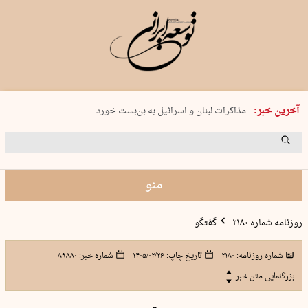
طالبان: داعش را در افغانستان کاملاً…
آخرین خبر:
مذاکرات لبنان و اسرائیل به بن‌بست خورد
پکن اعلام کرد؛ نوسازی ارتش و ارتقای…
مقام امنیتی عراق: انحصار سلاح در دست…
زمان پیوستن ارمنستان به اروپا…
منو
روزنامه شماره ۲۱۸۰
گفتگو
شماره روزنامه:
۲۱۸۰
تاریخ چاپ:
۱۴۰۵/۰۲/۲۶
شماره خبر:
۸۹۸۸۰
بزرگنمایی متن خبر