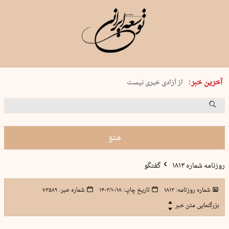
یکشنبه 18 مرداد 1405 شماره 2245
آخرین خبر:
از آزادی خبری نیست
۸۸۸ نفر سال گذشته بر اثر غرق‌شدگی جان …
غارت در روز روشن
حمید محرمیان، پایه‌گذار نشریه…
منو
روزنامه شماره ۱۸۱۳
گفتگو
شماره روزنامه:
۱۸۱۳
تاریخ چاپ:
۱۴۰۳/۱۰/۱۸
شماره خبر:
۷۳۵۸۹
بزرگنمایی متن خبر