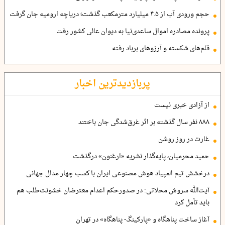
حجم ورودی آب از ۴.۵ میلیارد مترمکعب گذشت؛ دریاچه ارومیه جان گرفت
پرونده مصادره اموال ساعدی‌نیا به دیوان عالی کشور رفت
قلم‌های شکسته و آرزوهای برباد رفته
پربازدیدترین اخبار
از آزادی خبری نیست
۸۸۸ نفر سال گذشته بر اثر غرق‌شدگی جان باختند
غارت در روز روشن
حمید محرمیان، پایه‌گذار نشریه «ارغنون» درگذشت
درخشش تیم المپیاد هوش مصنوعی ایران با کسب چهار مدال جهانی
آیت‌الله سروش محلاتی: در صدورحکم اعدام معترضان خشونت‌طلب هم
باید تأمل کرد
آغاز ساخت پناهگاه و «پارکینگ- پناهگاه» در تهران