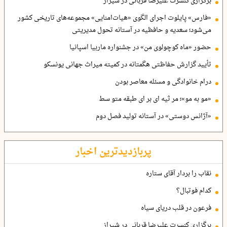
برگزاری کنسرت علیرضا قربانی در شیراز
«فارس» پایلوت اجرای الگوی «هیات‌امنایی» مجموعه‌های تاریخی کشور
می‌شود؛ سعدیه و حافظیه در آستانه تحول مدیریتی
حضور «ماه کوچولوی من» در جشنواره ماربیا اسپانیا
تأیید گزارش حفاظتی هگمتانه در کمیته میراث جهانی یونسکو
درام خانوادگی و مسئله معاصر بودن
«مو به مو»؛ مر ثیه ای بر ای طبقه متو سط
«آژانس دوستی» در آستانه تولید فصل دوم
پربازدیدترین اخبار
نقاب را بردار آقای ستاره
کدام فوتبال؟
فرعون در قلب دریای سیاه
برگزاری کنسرت علیرضا قربانی در شیراز