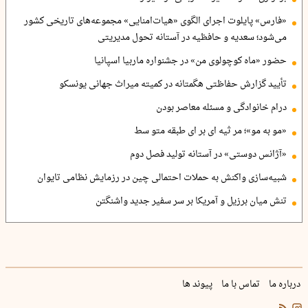
«فارس» پایلوت اجرای الگوی «هیات‌امنایی» مجموعه‌های تاریخی کشور
می‌شود؛ سعدیه و حافظیه در آستانه تحول مدیریتی
حضور «ماه کوچولوی من» در جشنواره ماربیا اسپانیا
تأیید گزارش حفاظتی هگمتانه در کمیته میراث جهانی یونسکو
درام خانوادگی و مسئله معاصر بودن
«مو به مو»؛ مر ثیه ای بر ای طبقه متو سط
«آژانس دوستی» در آستانه تولید فصل دوم
شبیه‌سازی واکنش به حملات احتمالی چین در رزمایش نظامی تایوان
تنش میان برزیل و آمریکا بر سر سفیر جدید واشنگتن
درباره ما
تماس با ما
پیوند ها