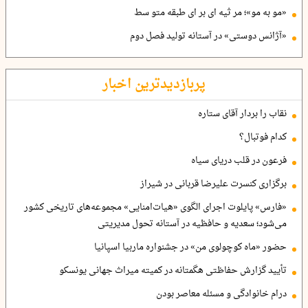
«مو به مو»؛ مر ثیه ای بر ای طبقه متو سط
«آژانس دوستی» در آستانه تولید فصل دوم
پربازدیدترین اخبار
نقاب را بردار آقای ستاره
کدام فوتبال؟
فرعون در قلب دریای سیاه
برگزاری کنسرت علیرضا قربانی در شیراز
«فارس» پایلوت اجرای الگوی «هیات‌امنایی» مجموعه‌های تاریخی کشور
می‌شود؛ سعدیه و حافظیه در آستانه تحول مدیریتی
حضور «ماه کوچولوی من» در جشنواره ماربیا اسپانیا
تأیید گزارش حفاظتی هگمتانه در کمیته میراث جهانی یونسکو
درام خانوادگی و مسئله معاصر بودن