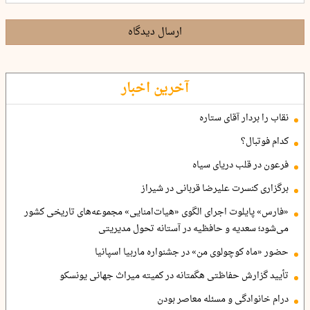
ارسال دیدگاه
آخرین اخبار
نقاب را بردار آقای ستاره
کدام فوتبال؟
فرعون در قلب دریای سیاه
برگزاری کنسرت علیرضا قربانی در شیراز
«فارس» پایلوت اجرای الگوی «هیات‌امنایی» مجموعه‌های تاریخی کشور
می‌شود؛ سعدیه و حافظیه در آستانه تحول مدیریتی
حضور «ماه کوچولوی من» در جشنواره ماربیا اسپانیا
تأیید گزارش حفاظتی هگمتانه در کمیته میراث جهانی یونسکو
درام خانوادگی و مسئله معاصر بودن