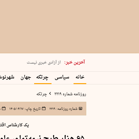
یکشنبه 18 مرداد 1405 شماره 2245
آخرین خبر:
از آزادی خبری نیست
۸۸۸ نفر سال گذشته بر اثر غرق‌شدگی جان …
خانه
سیاسی
چرتکه
جهان
شهرنو
غارت در روز روشن
حمید محرمیان، پایه‌گذار نشریه…
روزنامه شماره ۲۲۱۹
چرتکه
شماره روزنامه:
۲۲۱۹
تاریخ چاپ:
۱۴۰۵/۰۴/۱۷
ش
یک کارشناس اقت