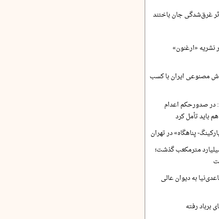
ر نشریه «ارغنون»
ش مصنوعی ایران با کسب
 در صدورحکم اعدام
 باید تأمل کرد
رکینگ- پناهگاه» در تهران
 ورودی آب از ۴.۵ میلیارد مترمکعب گذشت؛
ت
دی‌نیا به دیوان عالی
 برباد رفته