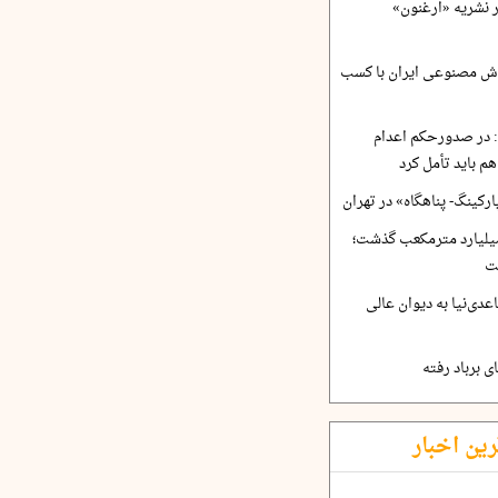
ر نشریه «ارغنون»
ش مصنوعی ایران با کسب
 در صدورحکم اعدام
 باید تأمل کرد
رکینگ- پناهگاه» در تهران
 ورودی آب از ۴.۵ میلیارد مترمکعب گذشت؛
ت
دی‌نیا به دیوان عالی
 برباد رفته
رین اخبار