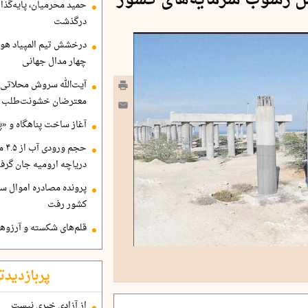
حمید محرمیان، پایه‌گذا
درگذشت
درخشش تیم المپیاد هو
چهار مدال جهانی
آیت‌الله سروش محلاتی:
معترضان خشونت‌طلب هم
آغاز ساخت پناهگاه و «پا
حجم
دریاچه ارومیه جان گرف
پرونده مصادره اموال ساع
کشور رفت
قلم‌های شکسته و آرزوهای
پربازدیدت
از آزادی خبری نیست