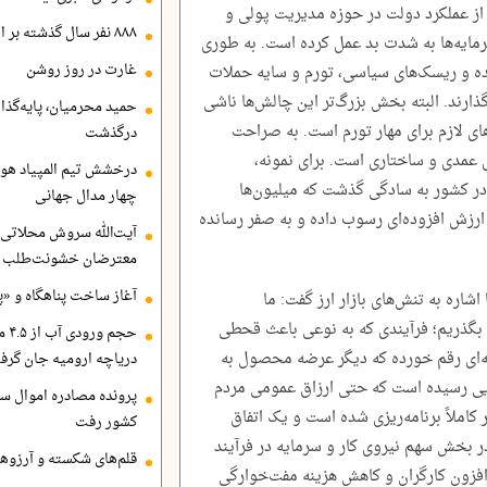
از عملکرد دولت در حوزه مدیریت پولی و
۸۸۸ نفر سال گذشته بر اثر غرق‌شدگی جان باختند
مایه‌ها به شدت بد عمل کرده است. به طوری
غارت در روز روشن
یده و ریسک‌های سیاسی، تورم و سایه حملات
ذارند. البته بخش بزرگ‌تر این چالش‌ها ناشی
حمید محرمیان، پایه‌گذا
ای لازم برای مهار تورم است. به صراحت
درگذشت
عمدی و ساختاری است. برای نمونه،
درخشش تیم المپیاد هو
ار طرح نیمه‌تمام در کشور به سادگی گذشت که میلیون‌ها
چهار مدال جهانی
 ارزش افزوده‌ای رسوب داده و به صفر رسانده
آیت‌الله سروش محلاتی:
معترضان خشونت‌طلب هم
آغاز ساخت پناهگاه و «پا
زی در گفت‌وگو با «اقتصاد۲۴»، با اشاره به تنش‌های بازار ارز گفت: ما
ی بگذریم؛ فرآیندی که به نوعی باعث قحطی
حجم
ه‌ای رقم خورده که دیگر عرضه محصول به
دریاچه ارومیه جان گرف
جایی رسیده است که حتی ارزاق عمومی مردم
پرونده مصادره اموال ساع
 کاملاً برنامه‌ریزی شده است و یک اتفاق
کشور رفت
در بخش سهم نیروی کار و سرمایه در فرآیند
قلم‌های شکسته و آرزوهای
افزون کارگران و کاهش هزینه مفت‌خوارگی